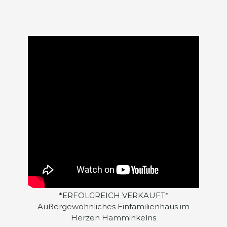
*ERFOLGREICH VERKAUFT*
Außergewöhnliches Einfamilienhaus im
Herzen Hamminkelns