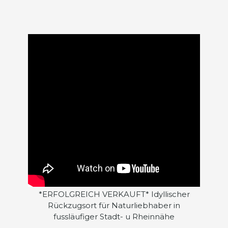
*ERFOLGREICH VERKAUFT* Idyllischer
Rückzugsort für Naturliebhaber in
fussläufiger Stadt- u Rheinnähe