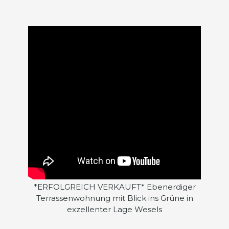
*ERFOLGREICH VERKAUFT* Ebenerdiger
Terrassenwohnung mit Blick ins Grüne in
exzellenter Lage Wesels