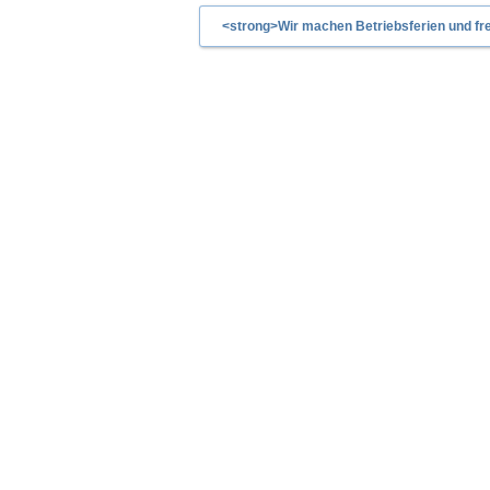
<strong>Wir machen Betriebsferien und fre
EIGENTÜMER
IMMOBILIEN
ERFOLGSKON