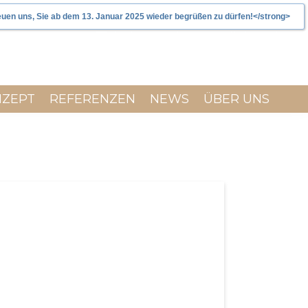
uen uns, Sie ab dem 13. Januar 2025 wieder begrüßen zu dürfen!</strong>
hallo@wohnenundleben.de
0281 / 47 366 322
NZEPT
REFERENZEN
NEWS
ÜBER UNS