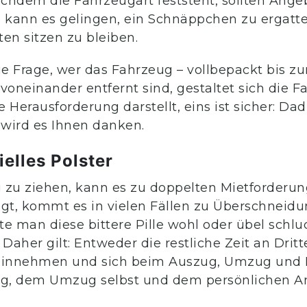
chdem die Fahrzeugart feststeht, sollten Ange
So kann es gelingen, ein Schnäppchen zu ergatt
n sitzen zu bleiben.
 die Frage, wer das Fahrzeug – vollbepackt bis z
voneinander entfernt sind, gestaltet sich die F
 Herausforderung darstellt, eins ist sicher: Dad
 wird es Ihnen danken.
ielles Polster
 zu ziehen, kann es zu doppelten Mietforderu
gt, kommt es in vielen Fällen zu Überschneidu
ollte man diese bittere Pille wohl oder übel sc
Daher gilt: Entweder die restliche Zeit an Drit
innehmen und sich beim Auszug, Umzug und Ei
ng, dem Umzug selbst und dem persönlichen