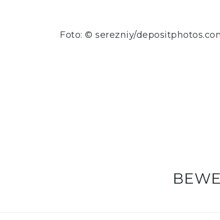
Foto: © serezniy/depositphotos.c
BEWER