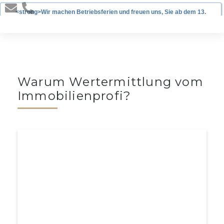
<strong>Wir machen Betriebsferien und freuen uns, Sie ab dem 13.
Januar 2025 wieder begrüßen zu dürfen!</strong>
Warum Wertermittlung vom
Immobilienprofi?