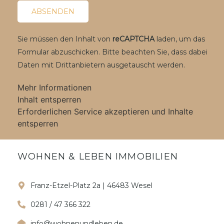
Sie müssen den Inhalt von
reCAPTCHA
laden, um das
Formular abzuschicken. Bitte beachten Sie, dass dabei
Daten mit Drittanbietern ausgetauscht werden.
Mehr Informationen
Inhalt entsperren
Erforderlichen Service akzeptieren und Inhalte
entsperren
WOHNEN & LEBEN IMMOBILIEN
Franz-Etzel-Platz 2a | 46483 Wesel
0281 / 47 366 322
info@wohnenundleben.de