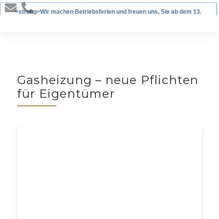
<strong>Wir machen Betriebsferien und freuen uns, Sie ab dem 13.
Januar 2025 wieder begrüßen zu dürfen!</strong>
Gasheizung – neue Pflichten
für Eigentümer