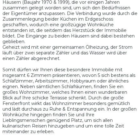
Häusern (Baujahr 1970 & 1999), die vor einigen Jahren
zusammen gelegt worden sind, um sich den Bedürfnissen
der Eigentümer anzupassen. Die Verbindung wurde durch die
Zusammenlegung beider Küchen im Erdgeschoss
geschaffen, wodurch eine großzügige Wohnküche
entstanden ist, die seitdem das Herzstück der Immobilie
bildet. Die Eingänge zu beiden Häusern sind dabei bestehen
geblieben.
Geheizt wird mit einer gemeinsamen Ölheizung, der Strom
läuft über zwei separate Zähler und das Wasser wird über
einen Zähler abgerechnet.
Somit dürfen wir Ihnen diese besondere Immobilie mit
insgesamt 6 Zimmern präsentieren, wovon 5 sich bestens als
Schlafzimmer, Arbeitszimmer, Hobbyraum oder ähnliches
eignen. Neben sämtlichen Schlafräumen, finden Sie ein
großes Wohnzimmer, welches Ihnen einen wunderbaren
Blick auf Ihre schicke Terrasse schenkt. Durch die große
Fensterfront wirkt das Wohnzimmer besonders gemütlich
und lädt durchaus zu Ruhe & Entspannung ein. In der großen
Wohnküche hingegen finden Sie und Ihre
Lieblingsmenschen genügend Platz, um sich allen
kulinarischen Reisen hinzugeben und um eine tolle Zeit
miteinander zu erleben.