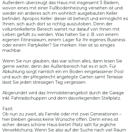
Außerdem überzeugt das Haus mit insgesamt 3 Bädern,
wovon eines mit einer Fußbodenheizung versehen ist und
wieder ein anderes sich im wohnlich ausgebauten Keller
befindet. Apropos Keller: dieser ist beheizt und ermöglicht es
Ihnen, sich auch dort so richtig auszutoben. Denn der
vollunterkellerte Bereich wartet nur darauf von Ihnen mit
Leben gefüllt zu werden. Was halten Sie z. B. von einem
eigenen Fitnessraum, einem Lager für Ihr eigenes Business
oder einem Partykeller? Sie merken: Hier ist so einiges
machbar.
Wenn Sie nun glauben, das war schon alles, dann lesen Sie
gerne weiter, denn der Außenbereich hat es in sich. Für
Abkühlung sorgt nämlich ein im Boden eingelassener Pool
und auch der pflegeleicht angelegte Garten samt Terrasse
lässt Sie jeden stressigen Tag vergessen.
Abgerundet wird das Immobilienangebot durch die Garage
inkl. Fahrradschuppen und dem davorliegenden Stellplatz.
Fazit:
Ob nun zu zweit, als Familie oder mit zwei Generationen –
hier bleiben gewiss keine Wünsche offen. Denn eines ist
sicher: dieses schöne Haus bietet Platz satt für jegliche
Verwirklichung. Wenn Sie also auf der Suche nach viel Raum